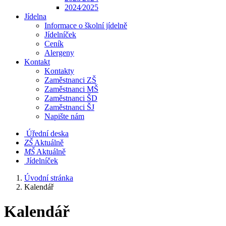
2024⁄2025
Jídelna
Informace o školní jídelně
Jídelníček
Ceník
Alergeny
Kontakt
Kontakty
Zaměstnanci ZŠ
Zaměstnanci MŠ
Zaměstnanci ŠD
Zaměstnanci ŠJ
Napište nám
Úřední deska
​​ZŠ
Aktuálně
​​MŠ
Aktuálně
Jídelníček
Úvodní stránka
Kalendář
Kalendář