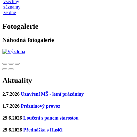
všechny
záznamy
ze dne
Fotogalerie
Náhodná fotogalerie
Aktuality
2.7.2026
Uzavření MŠ - letní prázdniny
1.7.2026
Prázninový provoz
29.6.2026
Loučení s panem starostou
29.6.2026
Přednáška s Hasiči