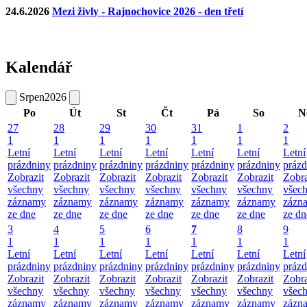
24.6.2026
Mezi živly - Rajnochovice 2026 - den třetí
Kalendář
Srpen
2026
Po
Út
St
Čt
Pá
So
N
27
28
29
30
31
1
2
1
1
1
1
1
1
1
Letní
Letní
Letní
Letní
Letní
Letní
Letní
prázdniny
prázdniny
prázdniny
prázdniny
prázdniny
prázdniny
prázd
Zobrazit
Zobrazit
Zobrazit
Zobrazit
Zobrazit
Zobrazit
Zobra
všechny
všechny
všechny
všechny
všechny
všechny
všec
záznamy
záznamy
záznamy
záznamy
záznamy
záznamy
zázn
ze dne
ze dne
ze dne
ze dne
ze dne
ze dne
ze dn
3
4
5
6
7
8
9
1
1
1
1
1
1
1
Letní
Letní
Letní
Letní
Letní
Letní
Letní
prázdniny
prázdniny
prázdniny
prázdniny
prázdniny
prázdniny
prázd
Zobrazit
Zobrazit
Zobrazit
Zobrazit
Zobrazit
Zobrazit
Zobra
všechny
všechny
všechny
všechny
všechny
všechny
všec
záznamy
záznamy
záznamy
záznamy
záznamy
záznamy
zázn