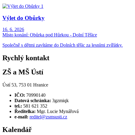
Výlet do Obůrky
16. 6. 2026
Místo konání:
Obůrka pod Hůrkou - Dolní Těšice
Společně s dětmi zavítáme do Dolních těšic za lesními zvířátky.
Rychlý kontakt
ZŠ a MŠ Ústí
Ústí 53, 753 01 Hranice
IČO:
70990140
Datová schránka:
3gzmiqk
tel.:
581 621 352
Ředitelka:
Mgr. Lucie Mynářová
e-mail:
reditel@zsmsusti.cz
Kalendář