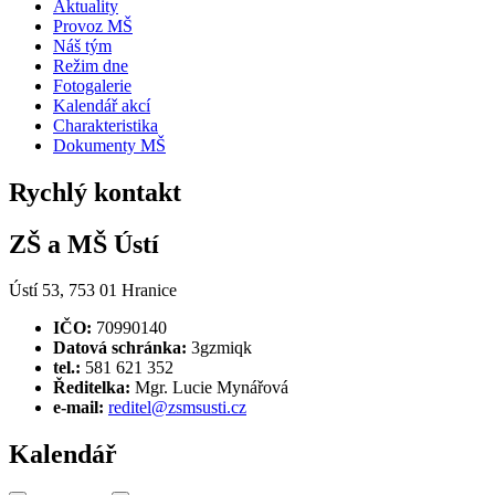
Aktuality
Provoz MŠ
Náš tým
Režim dne
Fotogalerie
Kalendář akcí
Charakteristika
Dokumenty MŠ
Rychlý kontakt
ZŠ a MŠ Ústí
Ústí 53, 753 01 Hranice
IČO:
70990140
Datová schránka:
3gzmiqk
tel.:
581 621 352
Ředitelka:
Mgr. Lucie Mynářová
e-mail:
reditel@zsmsusti.cz
Kalendář