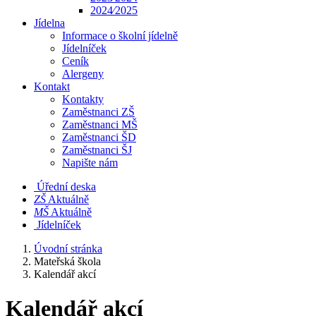
2024⁄2025
Jídelna
Informace o školní jídelně
Jídelníček
Ceník
Alergeny
Kontakt
Kontakty
Zaměstnanci ZŠ
Zaměstnanci MŠ
Zaměstnanci ŠD
Zaměstnanci ŠJ
Napište nám
Úřední deska
​​ZŠ
Aktuálně
​​MŠ
Aktuálně
Jídelníček
Úvodní stránka
Mateřská škola
Kalendář akcí
Kalendář akcí