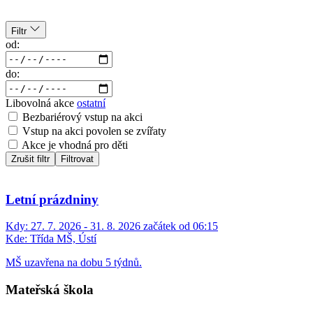
Filtr
od:
do:
Libovolná akce
ostatní
Bezbariérový vstup na akci
Vstup na akci povolen se zvířaty
Akce je vhodná pro děti
Zrušit filtr
Filtrovat
Letní prázdniny
Kdy:
27. 7. 2026 - 31. 8. 2026 začátek od 06:15
Kde:
Třída MŠ, Ústí
MŠ uzavřena na dobu 5 týdnů.
Mateřská škola