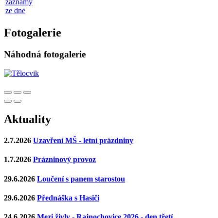
záznamy
ze dne
Fotogalerie
Náhodná fotogalerie
Aktuality
2.7.2026
Uzavření MŠ - letní prázdniny
1.7.2026
Prázninový provoz
29.6.2026
Loučení s panem starostou
29.6.2026
Přednáška s Hasiči
24.6.2026
Mezi živly - Rajnochovice 2026 - den třetí