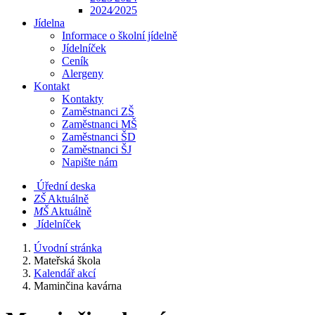
2024⁄2025
Jídelna
Informace o školní jídelně
Jídelníček
Ceník
Alergeny
Kontakt
Kontakty
Zaměstnanci ZŠ
Zaměstnanci MŠ
Zaměstnanci ŠD
Zaměstnanci ŠJ
Napište nám
Úřední deska
​​ZŠ
Aktuálně
​​MŠ
Aktuálně
Jídelníček
Úvodní stránka
Mateřská škola
Kalendář akcí
Maminčina kavárna