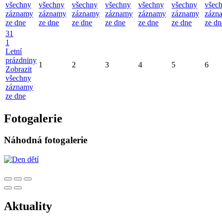
všechny
všechny
všechny
všechny
všechny
všechny
všec
záznamy
záznamy
záznamy
záznamy
záznamy
záznamy
zázn
ze dne
ze dne
ze dne
ze dne
ze dne
ze dne
ze dn
31
1
Letní
prázdniny
1
2
3
4
5
6
Zobrazit
všechny
záznamy
ze dne
Fotogalerie
Náhodná fotogalerie
Aktuality