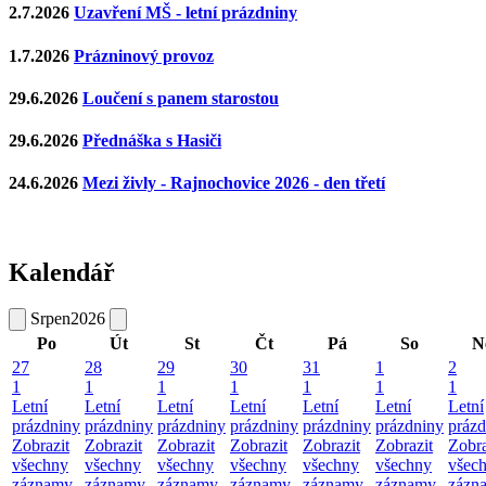
2.7.2026
Uzavření MŠ - letní prázdniny
1.7.2026
Prázninový provoz
29.6.2026
Loučení s panem starostou
29.6.2026
Přednáška s Hasiči
24.6.2026
Mezi živly - Rajnochovice 2026 - den třetí
Kalendář
Srpen
2026
Po
Út
St
Čt
Pá
So
N
27
28
29
30
31
1
2
1
1
1
1
1
1
1
Letní
Letní
Letní
Letní
Letní
Letní
Letní
prázdniny
prázdniny
prázdniny
prázdniny
prázdniny
prázdniny
prázd
Zobrazit
Zobrazit
Zobrazit
Zobrazit
Zobrazit
Zobrazit
Zobra
všechny
všechny
všechny
všechny
všechny
všechny
všec
záznamy
záznamy
záznamy
záznamy
záznamy
záznamy
zázn