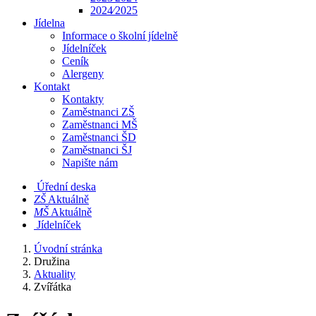
2024⁄2025
Jídelna
Informace o školní jídelně
Jídelníček
Ceník
Alergeny
Kontakt
Kontakty
Zaměstnanci ZŠ
Zaměstnanci MŠ
Zaměstnanci ŠD
Zaměstnanci ŠJ
Napište nám
Úřední deska
​​ZŠ
Aktuálně
​​MŠ
Aktuálně
Jídelníček
Úvodní stránka
Družina
Aktuality
Zvířátka