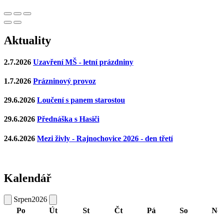
Aktuality
2.7.2026
Uzavření MŠ - letní prázdniny
1.7.2026
Prázninový provoz
29.6.2026
Loučení s panem starostou
29.6.2026
Přednáška s Hasiči
24.6.2026
Mezi živly - Rajnochovice 2026 - den třetí
Kalendář
Srpen
2026
Po
Út
St
Čt
Pá
So
N