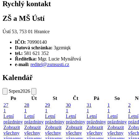
Rychlý kontakt
ZŠ a MŠ Ústí
Ústí 53, 753 01 Hranice
IČO:
70990140
Datová schránka:
3gzmiqk
tel.:
581 621 352
Ředitelka:
Mgr. Lucie Mynářová
e-mail:
reditel@zsmsusti.cz
Kalendář
Srpen
2026
Po
Út
St
Čt
Pá
So
N
27
28
29
30
31
1
2
1
1
1
1
1
1
1
Letní
Letní
Letní
Letní
Letní
Letní
Letní
prázdniny
prázdniny
prázdniny
prázdniny
prázdniny
prázdniny
prázd
Zobrazit
Zobrazit
Zobrazit
Zobrazit
Zobrazit
Zobrazit
Zobra
všechny
všechny
všechny
všechny
všechny
všechny
všec
záznamy
záznamy
záznamy
záznamy
záznamy
záznamy
zázn