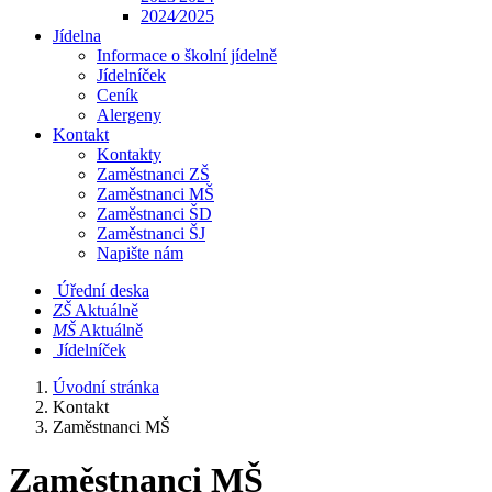
2024⁄2025
Jídelna
Informace o školní jídelně
Jídelníček
Ceník
Alergeny
Kontakt
Kontakty
Zaměstnanci ZŠ
Zaměstnanci MŠ
Zaměstnanci ŠD
Zaměstnanci ŠJ
Napište nám
Úřední deska
​​ZŠ
Aktuálně
​​MŠ
Aktuálně
Jídelníček
Úvodní stránka
Kontakt
Zaměstnanci MŠ
Zaměstnanci MŠ