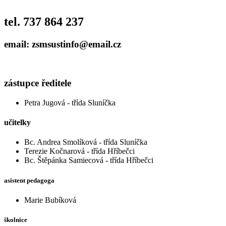
tel.
737 864 237
email: zsmsustinfo@email.cz
zástupce ředitele
Petra Jugová - třída Sluníčka
učitelky
Bc. Andrea Smolíková - třída Sluníčka
Terezie Kočnarová - třída Hříbečci
Bc. Štěpánka Samiecová - třída Hříbečci
asistent pedagoga
Marie Bubíková
školnice