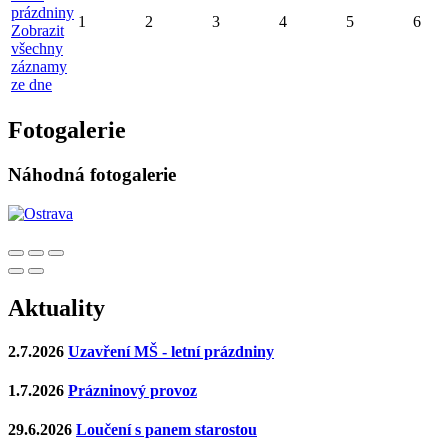
prázdniny
1
2
3
4
5
6
Zobrazit
všechny
záznamy
ze dne
Fotogalerie
Náhodná fotogalerie
Aktuality
2.7.2026
Uzavření MŠ - letní prázdniny
1.7.2026
Prázninový provoz
29.6.2026
Loučení s panem starostou