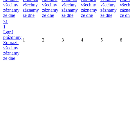
všechny
všechny
všechny
všechny
všechny
všechny
všec
záznamy
záznamy
záznamy
záznamy
záznamy
záznamy
zázn
ze dne
ze dne
ze dne
ze dne
ze dne
ze dne
ze dn
31
1
Letní
prázdniny
1
2
3
4
5
6
Zobrazit
všechny
záznamy
ze dne