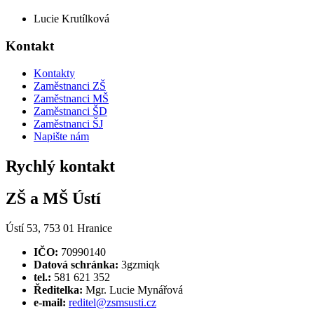
Lucie Krutílková
Kontakt
Kontakty
Zaměstnanci ZŠ
Zaměstnanci MŠ
Zaměstnanci ŠD
Zaměstnanci ŠJ
Napište nám
Rychlý kontakt
ZŠ a MŠ Ústí
Ústí 53, 753 01 Hranice
IČO:
70990140
Datová schránka:
3gzmiqk
tel.:
581 621 352
Ředitelka:
Mgr. Lucie Mynářová
e-mail:
reditel@zsmsusti.cz