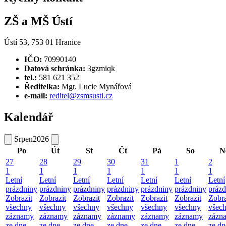
ZŠ a MŠ Ústí
Ústí 53, 753 01 Hranice
IČO:
70990140
Datová schránka:
3gzmiqk
tel.:
581 621 352
Ředitelka:
Mgr. Lucie Mynářová
e-mail:
reditel@zsmsusti.cz
Kalendář
Srpen
2026
Po
Út
St
Čt
Pá
So
N
27
28
29
30
31
1
2
1
1
1
1
1
1
1
Letní
Letní
Letní
Letní
Letní
Letní
Letní
prázdniny
prázdniny
prázdniny
prázdniny
prázdniny
prázdniny
prázd
Zobrazit
Zobrazit
Zobrazit
Zobrazit
Zobrazit
Zobrazit
Zobra
všechny
všechny
všechny
všechny
všechny
všechny
všec
záznamy
záznamy
záznamy
záznamy
záznamy
záznamy
zázn
ze dne
ze dne
ze dne
ze dne
ze dne
ze dne
ze dn