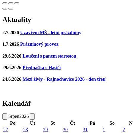
Aktuality
2.7.2026
Uzavření MŠ - letní prázdniny
1.7.2026
Prázninový provoz
29.6.2026
Loučení s panem starostou
29.6.2026
Přednáška s Hasiči
24.6.2026
Mezi živly - Rajnochovice 2026 - den třetí
Kalendář
Srpen
2026
Po
Út
St
Čt
Pá
So
N
27
28
29
30
31
1
2