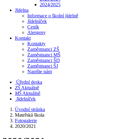
2024⁄2025
Jídelna
Informace o školní jídelně
Jídelníček
Ceník
Alergeny
Kontakt
Kontakty
Zaměstnanci ZŠ
Zaměstnanci MŠ
Zaměstnanci ŠD
Zaměstnanci ŠJ
Napište nám
Úřední deska
​​ZŠ
Aktuálně
​​MŠ
Aktuálně
Jídelníček
Úvodní stránka
Mateřská škola
Fotogalerie
2020/2021