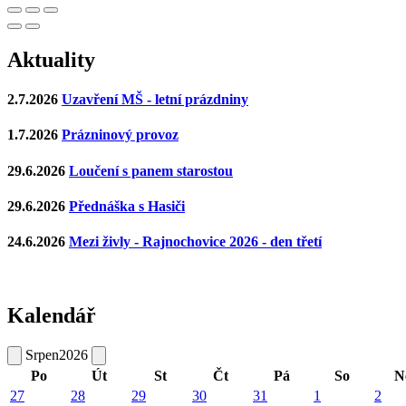
Aktuality
2.7.2026
Uzavření MŠ - letní prázdniny
1.7.2026
Prázninový provoz
29.6.2026
Loučení s panem starostou
29.6.2026
Přednáška s Hasiči
24.6.2026
Mezi živly - Rajnochovice 2026 - den třetí
Kalendář
Srpen
2026
Po
Út
St
Čt
Pá
So
N
27
28
29
30
31
1
2