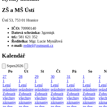
ZŠ a MŠ Ústí
Ústí 53, 753 01 Hranice
IČO:
70990140
Datová schránka:
3gzmiqk
tel.:
581 621 352
Ředitelka:
Mgr. Lucie Mynářová
e-mail:
reditel@zsmsusti.cz
Kalendář
Srpen
2026
Po
Út
St
Čt
Pá
So
N
27
28
29
30
31
1
2
1
1
1
1
1
1
1
Letní
Letní
Letní
Letní
Letní
Letní
Letní
prázdniny
prázdniny
prázdniny
prázdniny
prázdniny
prázdniny
prázd
Zobrazit
Zobrazit
Zobrazit
Zobrazit
Zobrazit
Zobrazit
Zobra
všechny
všechny
všechny
všechny
všechny
všechny
všec
záznamy
záznamy
záznamy
záznamy
záznamy
záznamy
zázn
ze dne
ze dne
ze dne
ze dne
ze dne
ze dne
ze dn