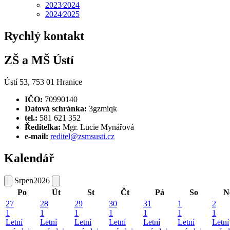
2023⁄2024
2024⁄2025
Rychlý kontakt
ZŠ a MŠ Ústí
Ústí 53, 753 01 Hranice
IČO:
70990140
Datová schránka:
3gzmiqk
tel.:
581 621 352
Ředitelka:
Mgr. Lucie Mynářová
e-mail:
reditel@zsmsusti.cz
Kalendář
Srpen
2026
Po
Út
St
Čt
Pá
So
N
27
28
29
30
31
1
2
1
1
1
1
1
1
1
Letní
Letní
Letní
Letní
Letní
Letní
Letní