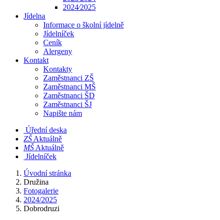
2024⁄2025
Jídelna
Informace o školní jídelně
Jídelníček
Ceník
Alergeny
Kontakt
Kontakty
Zaměstnanci ZŠ
Zaměstnanci MŠ
Zaměstnanci ŠD
Zaměstnanci ŠJ
Napište nám
Úřední deska
​​ZŠ
Aktuálně
​​MŠ
Aktuálně
Jídelníček
Úvodní stránka
Družina
Fotogalerie
2024/2025
Dobrodruzi