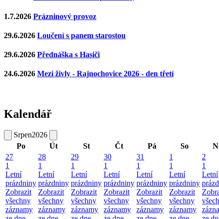
1.7.2026
Prázninový provoz
29.6.2026
Loučení s panem starostou
29.6.2026
Přednáška s Hasiči
24.6.2026
Mezi živly - Rajnochovice 2026 - den třetí
Kalendář
Srpen
2026
Po
Út
St
Čt
Pá
So
N
27
28
29
30
31
1
2
1
1
1
1
1
1
1
Letní
Letní
Letní
Letní
Letní
Letní
Letní
prázdniny
prázdniny
prázdniny
prázdniny
prázdniny
prázdniny
prázd
Zobrazit
Zobrazit
Zobrazit
Zobrazit
Zobrazit
Zobrazit
Zobra
všechny
všechny
všechny
všechny
všechny
všechny
všec
záznamy
záznamy
záznamy
záznamy
záznamy
záznamy
zázn
ze dne
ze dne
ze dne
ze dne
ze dne
ze dne
ze dn