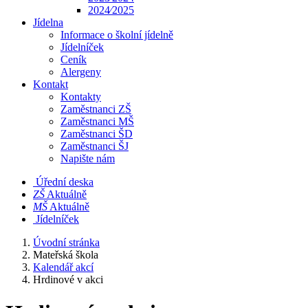
2024⁄2025
Jídelna
Informace o školní jídelně
Jídelníček
Ceník
Alergeny
Kontakt
Kontakty
Zaměstnanci ZŠ
Zaměstnanci MŠ
Zaměstnanci ŠD
Zaměstnanci ŠJ
Napište nám
Úřední deska
​​ZŠ
Aktuálně
​​MŠ
Aktuálně
Jídelníček
Úvodní stránka
Mateřská škola
Kalendář akcí
Hrdinové v akci