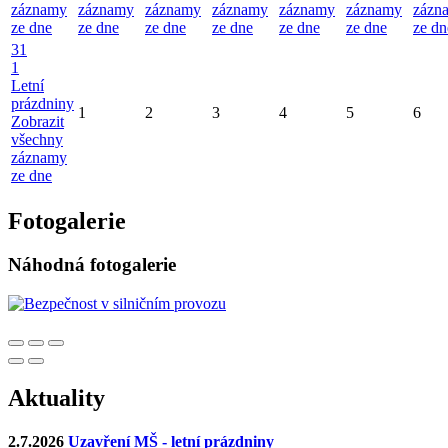
záznamy
záznamy
záznamy
záznamy
záznamy
záznamy
zázn
ze dne
ze dne
ze dne
ze dne
ze dne
ze dne
ze dn
31
1
Letní
prázdniny
1
2
3
4
5
6
Zobrazit
všechny
záznamy
ze dne
Fotogalerie
Náhodná fotogalerie
Aktuality
2.7.2026
Uzavření MŠ - letní prázdniny