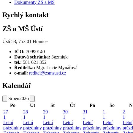
Dokumenty ZŠ a MŠ
Rychlý kontakt
ZŠ a MŠ Ústí
Ústí 53, 753 01 Hranice
IČO:
70990140
Datová schránka:
3gzmiqk
tel.:
581 621 352
Ředitelka:
Mgr. Lucie Mynářová
e-mail:
reditel@zsmsusti.cz
Kalendář
Srpen
2026
Po
Út
St
Čt
Pá
So
N
27
28
29
30
31
1
2
1
1
1
1
1
1
1
Letní
Letní
Letní
Letní
Letní
Letní
Letní
prázdniny
prázdniny
prázdniny
prázdniny
prázdniny
prázdniny
prázd