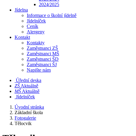
2024⁄2025
Jídelna
Informace o školní jídelně
Jídelníček
Ceník
Alergeny
Kontakt
Kontakty
Zaměstnanci ZŠ
Zaměstnanci MŠ
Zaměstnanci ŠD
Zaměstnanci ŠJ
Napište nám
Úřední deska
​​ZŠ
Aktuálně
​​MŠ
Aktuálně
Jídelníček
Úvodní stránka
Základní škola
Fotogalerie
Tělocvik